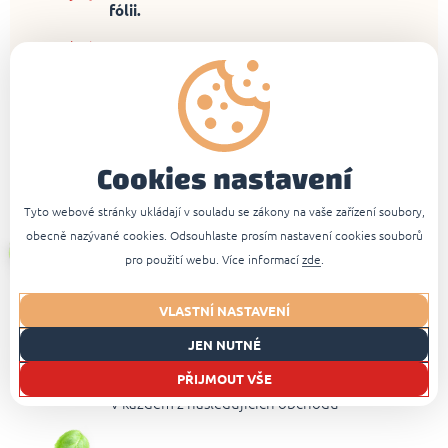
fólii.
Pizzu vložte
na vyhřátý plech do střední
části trouby
rozehřáté na požadovanou
teplotu.
Pečte v elektrické troubě přibližně
9 - 13 min.
Cookies nastavení
při 220 °C
, dokud se nerozteče sýr a nezabarví
se okraje korpusu dozlatova.
Tyto webové stránky ukládají v souladu se zákony na vaše zařízení soubory,
obecně nazývané cookies. Odsouhlaste prosím nastavení cookies souborů
pro použití webu. Více informací
zde
.
VLASTNÍ NASTAVENÍ
JEN NUTNÉ
Kde produkt koupíte?
PŘIJMOUT VŠE
V každém z následujících obchodů