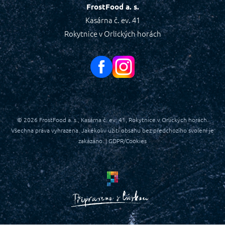
FrostFood a. s.
Kasárna č. ev. 41
Rokytnice v Orlických horách
© 2026
FrostFood a. s., Kasárna č. ev. 41, Rokytnice v Orlických horách.
Všechna práva vyhrazena. Jakékoliv užití obsahu bez předchozího svolení je
zakázáno. |
GDPR/Cookies