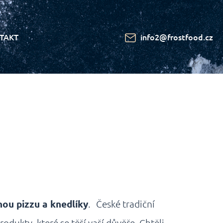
TAKT
info2@frostfood.cz
nou pizzu a knedlíky
. České tradiční