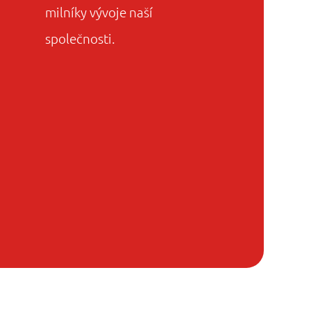
milníky vývoje naší
1993
společnosti.
Založení společnosti
Naše společnost byla založena na
podzim roku 1993 pod obchodním
názvem Guseppe a.s.