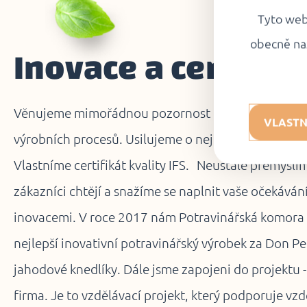
Tyto webo
obecně na
Inovace a certifiká
Věnujeme mimořádnou pozornost kontrole surovin 
VLASTN
výrobních procesů. Usilujeme o nejlepší kvalitu naš
Vlastníme certifikát kvality IFS. Neustále přemýšlí
zákazníci chtějí a snažíme se naplnit vaše očekáván
inovacemi. V roce 2017 nám Potravinářská komora 
nejlepší inovativní potravinářský výrobek za Don 
jahodové knedlíky. Dále jsme zapojeni do projektu
firma. Je to vzdělávací projekt, který podporuje vzd