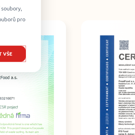
í soubory,
ouborů pro
T VŠE