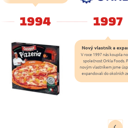
1994
1997
Nový vlastník a expa
V roce 1997 nás koupila no
společnost Orkla Foods. 
novým vlastníkem jsme ús
expandovali do okolních z