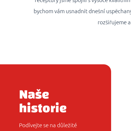
receptury jsme spojili s vysoce kvalitním
bychom vám usnadnit dnešní uspěchaný ži
rozšiřujeme a
Naše
historie
Podívejte se na důležité