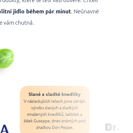
rodukty, které se těší vaší důvěře. Chtěli
litní jídlo během pár minut
. Neúnavně
že vám chutná.
Slané a sladké knedlíky
V následujících letech jsme zahájili
výrobu slaných a sladkých
mražených knedlíků, taštiček a
šišek Guseppe, dnes známých pod
značkou Don Peppe.