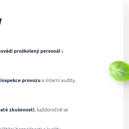
y
ovádí proškolený personál
s
 inspekce provozu
a interní audity.
haté zkušenosti
, každoročně se