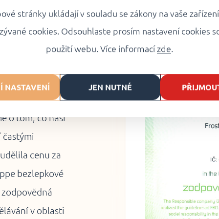
vé stránky ukládají v souladu se zákony na vaše zařízen
zývané cookies. Odsouhlaste prosím nastavení cookies s
ty
použití webu. Více informací
zde
.
a celých
Í NASTAVENÍ
JEN NUTNÉ
PŘIJMOU
ich výrobků.
me o tom, co naši
í častými
udělila cenu za
Peppe bezlepkové
 - zodpovědná
ělávání v oblasti