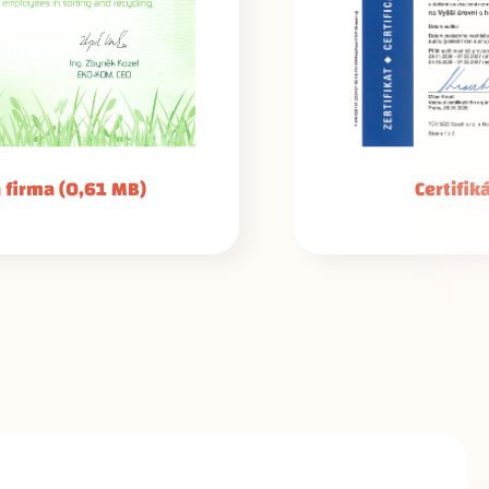
 IFS
(0,12 MB)
Zobrazit cert