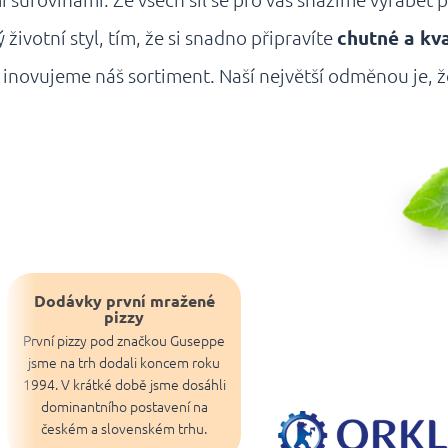
i surovinami. Ze všech sil se pro vás snažíme vyrábět p
votní styl, tím, že si snadno připravíte
chutné a kva
 inovujeme náš sortiment. Naší největší odměnou je, 
Dodávky první mražené
pizzy
První pizzy pod značkou Guseppe
jsme na trh dodali koncem roku
1994. V krátké době jsme dosáhli
dominantního postavení na
českém a slovenském trhu.