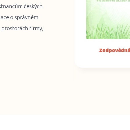
ěstnancům českých
rmace o správném
 prostorách firmy,
firma
(0,61 MB)
Certifikát