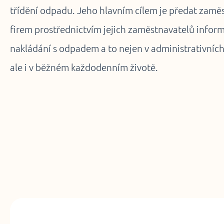
třídění odpadu. Jeho hlavním cílem je předat zam
firem prostřednictvím jejich zaměstnavatelů info
nakládání s odpadem a to nejen v administrativních
ale i v běžném každodenním životě.
t v PDF
(1,35 MB)
Zodpovědná 