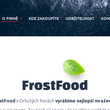
O FIRMĚ
KDE ZAKOUPÍTE
UDRŽITELNOST
KON
NOVINKY
FrostFood
stFood
v Orlických horách
vyrábíme nejlepší mraže