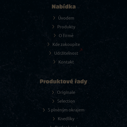
Nabídka
Úvodem
Produkty
O firmě
Kde zakoupíte
Udržitelnost
Kontakt
Produktové řady
Originale
Selection
S plněným okrajem
Knedlíky