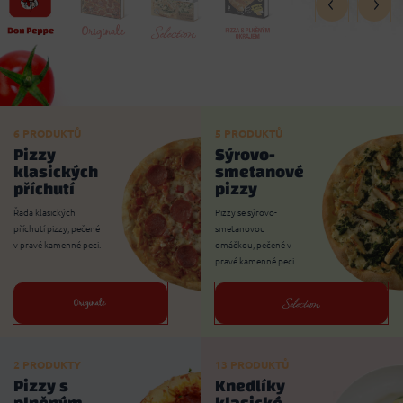
6 PRODUKTŮ
5 PRODUKTŮ
Pizzy
Sýrovo-
klasických
smetanové
příchutí
pizzy
Řada klasických
Pizzy se sýrovo-
příchutí pizzy, pečené
smetanovou
v pravé kamenné peci.
omáčkou, pečené v
pravé kamenné peci.
2 PRODUKTY
13 PRODUKTŮ
Pizzy s
Knedlíky