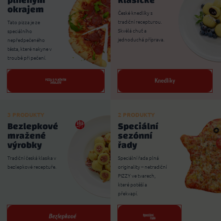
plněným
klasické
okrajem
České knedlíky s
tradiční recepturou.
Tato pizza je ze
Skvělá chuť a
speciálního
jednoduchá příprava.
nepředpečeného
těsta, které nakyne v
troubě při pečení.
3 PRODUKTY
2 PRODUKTY
Bezlepkové
Speciální
mražené
sezónní
výrobky
řady
Tradiční česká klasika v
Speciální řada plná
bezlepkové receptuře.
originality – netradiční
PIZZY ve tvarech,
které potěší a
překvapí.