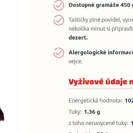
Dostupné gramáže 450 g
Taštičky plné povidel, vy
několika minut si připrav
dezert.
Alergologické informac
vejce.
Vyživové údaje 
Energetická hodnota:
102
Tuky:
1.36 g
z toho nenasycené tuky: