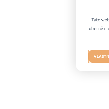
Tyto webo
obecně na
VLASTN