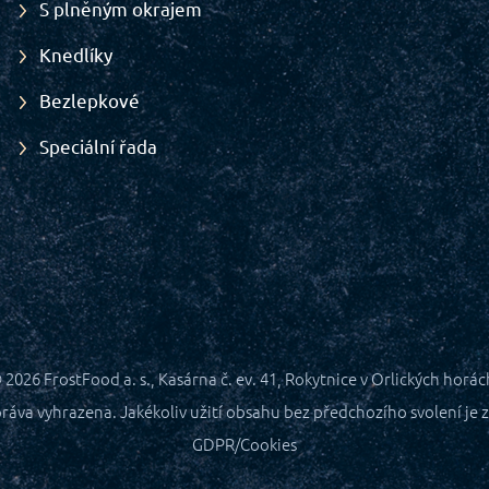
S plněným okrajem
Knedlíky
Bezlepkové
Speciální řada
 2026
FrostFood a. s., Kasárna č. ev. 41, Rokytnice v Orlických horác
ráva vyhrazena. Jakékoliv užití obsahu bez předchozího svolení je z
GDPR/Cookies