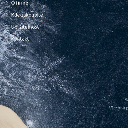
O firmě
Kde zakoupíte
Udržitelnost
Kontakt
©
Všechna p