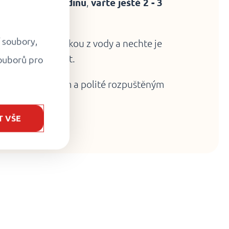
yplavou na hladinu
,
vařte ještě 2 - 3
í soubory,
vyjměte naběračkou z vody a nechte je
 1 minutu odstát.
ouborů pro
posypané cukrem a polité rozpuštěným
T VŠE