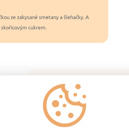
čkou ze zakysané smetany a šlehačky. A
te skořicovým cukrem.
Návod na přípr
Zmrazené taštičky vložte 
promíchejte.