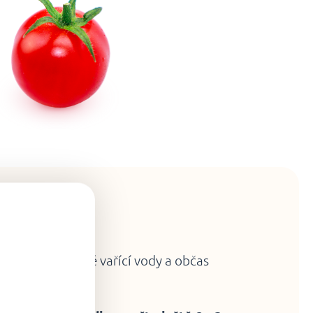
avu
do mírně osolené vařící vody a občas