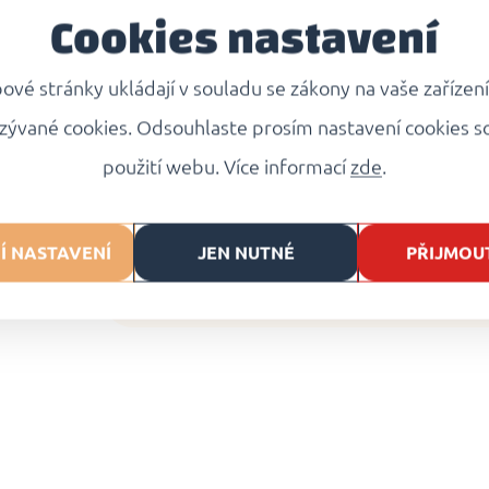
Jakmile všechny taštičky
v
Cookies nastavení
minuty
za
mírného varu
.
vé stránky ukládají v souladu se zákony na vaše zařízen
Uvařené taštičky opatrně 
před servírováním alespoň
zývané cookies. Odsouhlaste prosím nastavení cookies s
použití webu. Více informací
zde
.
Doporučujeme
podávat 
máslem.
Í NASTAVENÍ
JEN NUTNÉ
PŘIJMOU