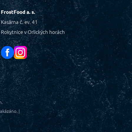
FrostFood a. s.
Kasárna č. ev. 41
Rokytnice v Orlických horách
h.
akázáno. |