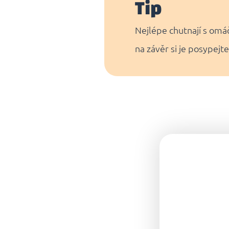
Tip
Nejlépe chutnají s omá
na závěr si je posypej