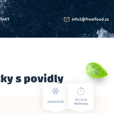
TAKT
info2@frostfood.cz
ky s povidly
RYCHLÁ
ZMRAZENÉ
PŘÍPRAVA