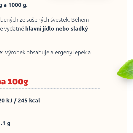
 a 1000 g.
robených ze sušených švestek. Během
íte vydatné
hlavní jídlo nebo sladký
e
: Výrobek obsahuje alergeny lepek a
na 100g
0 kJ / 245 kcal
1.1 g