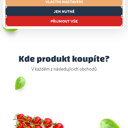
VLASTNÍ NASTAVENÍ
z vody a nechte je před servírováním alespoň
1 minutu odstát
.
JEN NUTNÉ
PŘIJMOUT VŠE
Kde produkt koupíte?
V každém z následujících obchodů