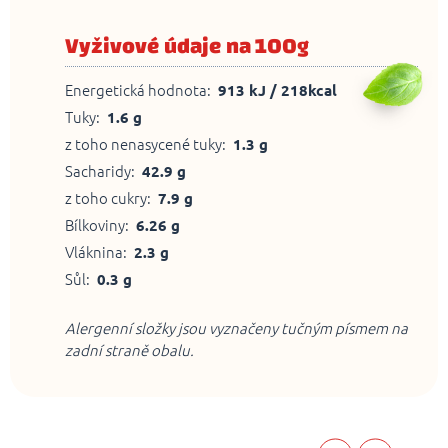
Vyživové údaje na 100g
Energetická hodnota:
913 kJ / 218kcal
Tuky:
1.6 g
z toho nenasycené tuky:
1.3 g
Sacharidy:
42.9 g
z toho cukry:
7.9 g
Bílkoviny:
6.26 g
Vláknina:
2.3 g
Sůl:
0.3 g
Alergenní složky jsou vyznačeny tučným písmem na
zadní straně obalu.