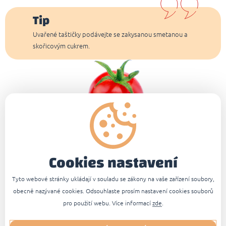
Tip
Uvařené taštičky podávejte se zakysanou smetanou a
skořicovým cukrem.
Návod na přípravu
Zmrazené taštičky vložte do mírně osolené
vařící vody a občas promíchejte.
Cookies nastavení
Jakmile všechny taštičky
vyplavou na
Tyto webové stránky ukládají v souladu se zákony na vaše zařízení soubory,
hladinu
,
vařte ještě 2 - 3 minuty
za
mírného
obecně nazývané cookies. Odsouhlaste prosím nastavení cookies souborů
varu
.
pro použití webu. Více informací
zde
.
Uvařené taštičky opatrně vyjměte naběračkou