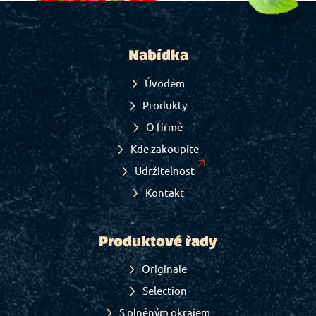
Nabídka
Úvodem
Produkty
O firmě
Kde zakoupíte
Udržitelnost
Kontakt
Produktové řady
Originale
Selection
S plněným okrajem