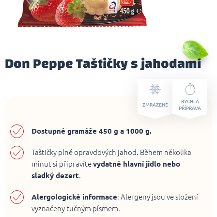
Don Peppe Taštičky s jahodami
RYCHLÁ
ZMRAZENÉ
PŘÍPRAVA
Dostupné gramáže 450 g a 1000 g.
Taštičky plné opravdových jahod. Během několika
minut si připravíte
vydatné hlavní jídlo nebo
sladký dezert
.
Alergologické informace
: Alergeny jsou ve složení
vyznačeny tučným písmem.