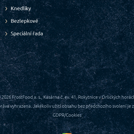
Knedlíky
Bezlepkové
Speciální řada
 2026
FrostFood a. s., Kasárna č. ev. 41, Rokytnice v Orlických horác
ráva vyhrazena. Jakékoliv užití obsahu bez předchozího svolení je z
GDPR/Cookies