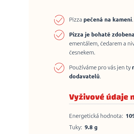
Pizza
pečená
na
kameni
.
Pizza je bohatě zdoben
ementálem, čedarem a ni
česnekem.
Používáme pro vás jen ty
dodavatelů
.
Vyživové údaje 
Energetická hodnota:
109
Tuky:
9.8 g