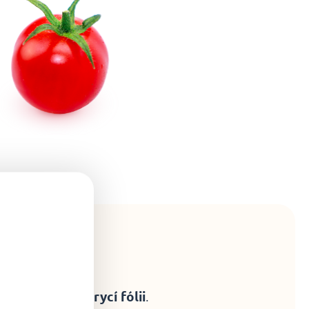
avu
izzy
odstraňte krycí fólii
.