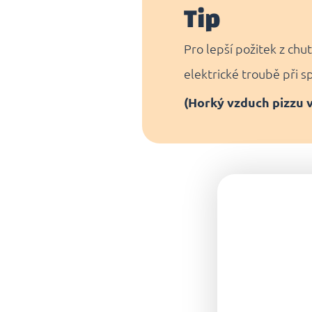
Tip
Pro lepší požitek z chu
elektrické troubě při 
(Horký vzduch pizzu 