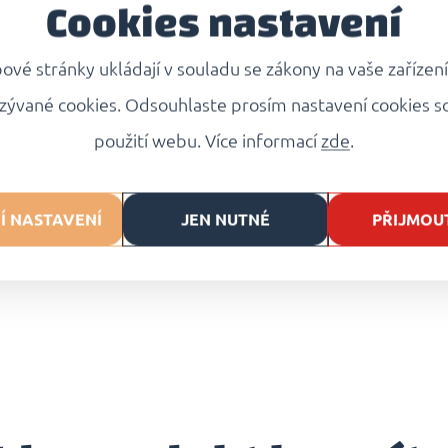
Cookies nastavení
Pizzu vložte
na vyhřátý p
na požadovanou teplotu.
vé stránky ukládají v souladu se zákony na vaše zařízen
zývané cookies. Odsouhlaste prosím nastavení cookies s
Pečte v elektrické troubě
použití webu. Více informací
zde
.
200 °C
, dokud se nerozteč
dozlatova.
Í NASTAVENÍ
JEN NUTNÉ
PŘIJMOU