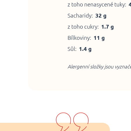
z toho nenasycené tuky:
Sacharidy:
32 g
z toho cukry:
1.7 g
Bílkoviny:
11 g
Sůl:
1.4 g
Alergenní složky jsou vyzna