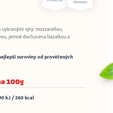
ZMRAZENÉ
PŘÍPRAVA
a
vybranými sýry: mozzarellou,
vou, jemně dochucena bazalkou a
nejlepší suroviny od prověřených
na 100g
0 kJ / 260 kcal