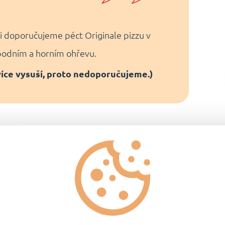
ti doporučujeme péct Originale pizzu v
spodním a horním ohřevu.
více vysuší, proto nedoporučujeme.)
Návod na přípr
Před vlastní přípravou z p