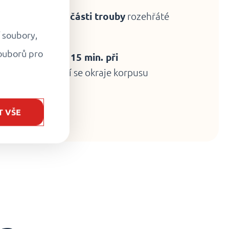
lech do střední části trouby
rozehřáté
í soubory,
ouborů pro
 přibližně 11 - 15 min. při
e sýr a nezabarví se okraje korpusu
T VŠE