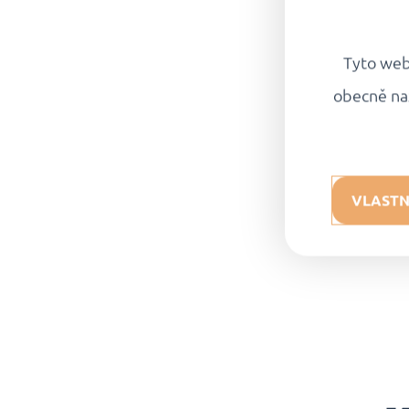
Tyto webo
obecně na
VLASTN