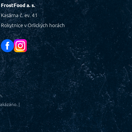
FrostFood a. s.
Kasárna č. ev. 41
Rokytnice v Orlických horách
h.
akázáno. |