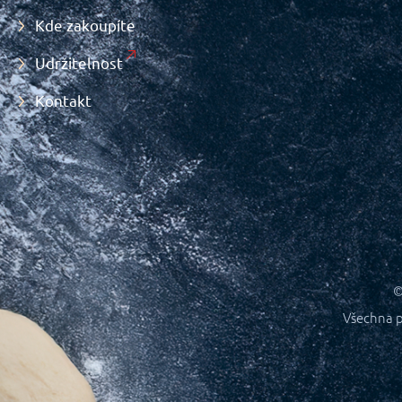
Kde zakoupíte
Udržitelnost
Kontakt
©
Všechna p