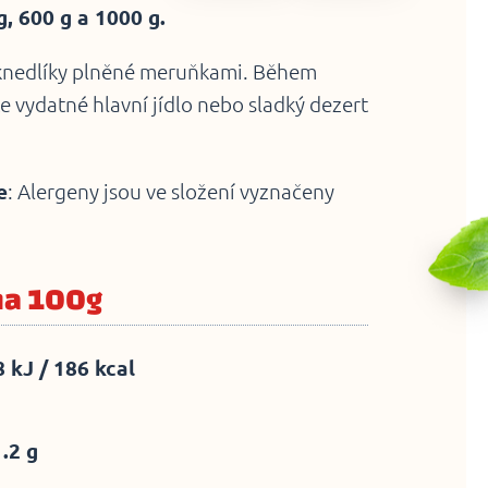
, 600 g a 1000 g.
knedlíky plněné meruňkami. Během
te vydatné hlavní jídlo nebo sladký dezert
e
: Alergeny jsou ve složení vyznačeny
na 100g
 kJ / 186 kcal
1.2 g