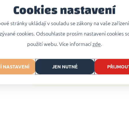
Jakmile všechny knedlíky 
Cookies nastavení
minut
za
mírného varu
.
vé stránky ukládají v souladu se zákony na vaše zařízen
Uvařené knedlíky opatrně
před servírováním alespo
zývané cookies. Odsouhlaste prosím nastavení cookies s
použití webu. Více informací
zde
.
Doporučujeme
posypat 
strouhaným tvarohem a p
Í NASTAVENÍ
JEN NUTNÉ
PŘIJMOU