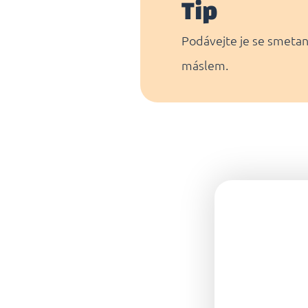
Tip
Podávejte je se smeta
máslem.