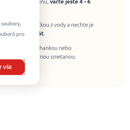
vyplavou na hladinu,
vařte ještě 4 - 6
í soubory,
 vyjměte naběračkou z vody a nechte je
ň
1 minutu odstát
.
ouborů pro
osmaženou strouhankou nebo
odávat se zakysanou smetanou.
T VŠE