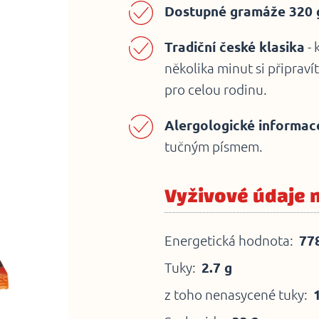
Dostupné gramáže 320 g
Tradiční české klasika
- 
několika minut si připraví
pro celou rodinu.
Alergologické informac
tučným písmem.
Vyživové údaje 
Energetická hodnota:
778
Tuky:
2.7 g
z toho nenasycené tuky: