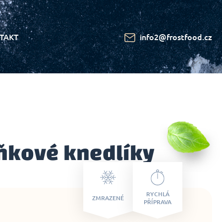
TAKT
info2@frostfood.cz
ňkové knedlíky
RYCHLÁ
ZMRAZENÉ
PŘÍPRAVA