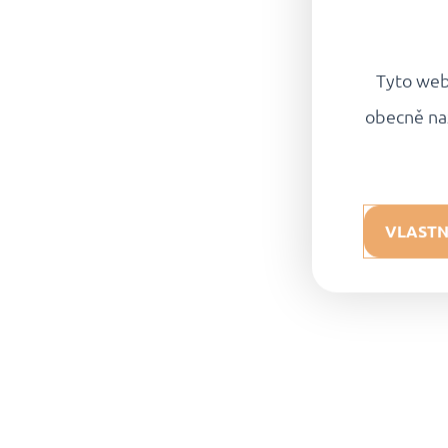
Tyto webo
obecně na
VLASTN