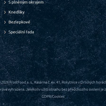
S plněným okrajem
Knedlíky
Bezlepkové
Speciální řada
 2026
FrostFood a. s., Kasárna č. ev. 41, Rokytnice v Orlických horác
ráva vyhrazena. Jakékoliv užití obsahu bez předchozího svolení je z
GDPR/Cookies