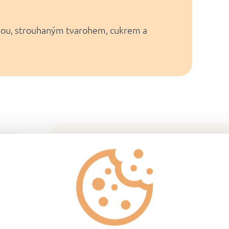
nou, strouhaným tvarohem, cukrem a
Návod na přípr
Zmrazené knedlíky vložte 
promíchejte.