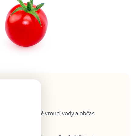
avu
do mírně osolené vroucí vody a občas