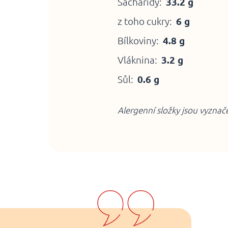
Sacharidy:
33.2 g
z toho cukry:
6 g
Bílkoviny:
4.8 g
Vláknina:
3.2 g
Sůl:
0.6 g
Alergenní složky jsou vyzna