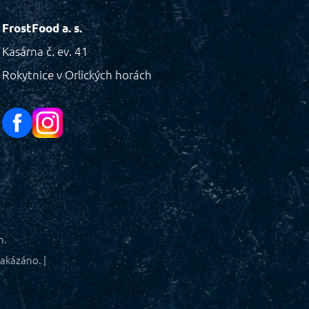
FrostFood a. s.
Kasárna č. ev. 41
Rokytnice v Orlických horách
h.
akázáno. |