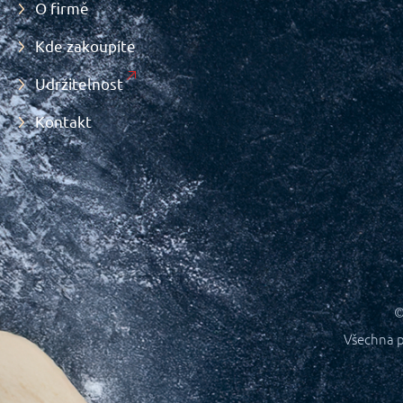
O firmě
Kde zakoupíte
Udržitelnost
Kontakt
©
Všechna p