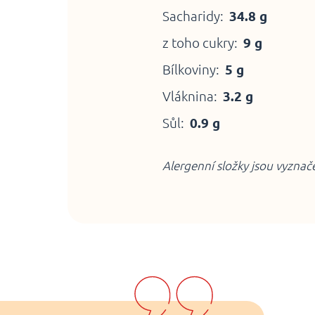
Sacharidy:
34.8 g
z toho cukry:
9 g
Bílkoviny:
5 g
Vláknina:
3.2 g
Sůl:
0.9 g
Alergenní složky jsou vyzna