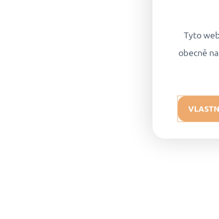
Tyto webo
obecně na
VLASTN