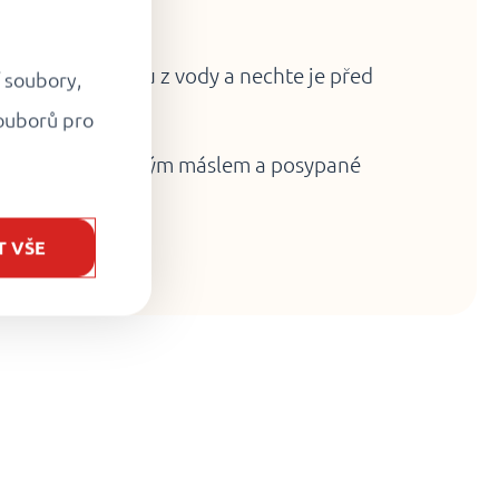
měte naběračkou z vody a nechte je před
í soubory,
inutu odstát
.
ouborů pro
polité rozpuštěným máslem a posypané
T VŠE