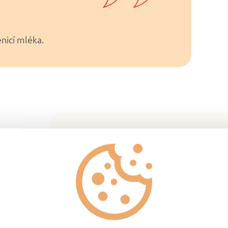
enicí mléka.
Návod na přípr
Zmrazené šišky vložte do 
promíchejte.
Jakmile všechny šišky
vyp