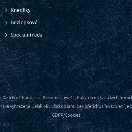
Knedlíky
Bezlepkové
Speciální řada
 2026
FrostFood a. s., Kasárna č. ev. 41, Rokytnice v Orlických horác
ráva vyhrazena. Jakékoliv užití obsahu bez předchozího svolení je z
GDPR/Cookies