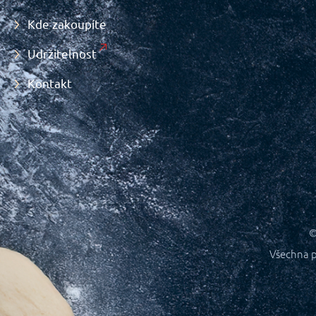
Kde zakoupíte
Udržitelnost
Kontakt
©
Všechna p