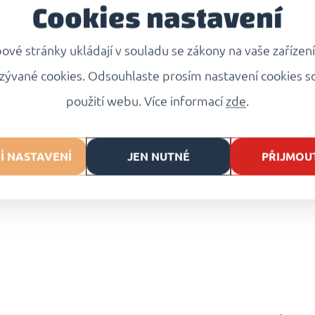
Cookies nastavení
minuty
za
mírného varu
.
Uvařené šišky opatrně vyj
vé stránky ukládají v souladu se zákony na vaše zařízen
servírováním alespoň
1 m
zývané cookies. Odsouhlaste prosím nastavení cookies s
použití webu. Více informací
zde
.
Doporučujeme
podávat 
cukrem.
Í NASTAVENÍ
JEN NUTNÉ
PŘIJMOU