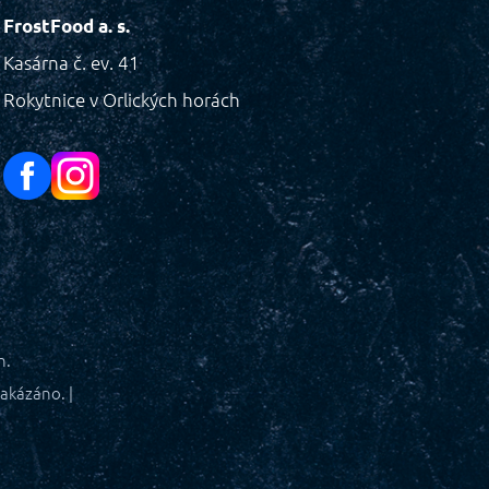
FrostFood a. s.
Kasárna č. ev. 41
Rokytnice v Orlických horách
h.
akázáno. |