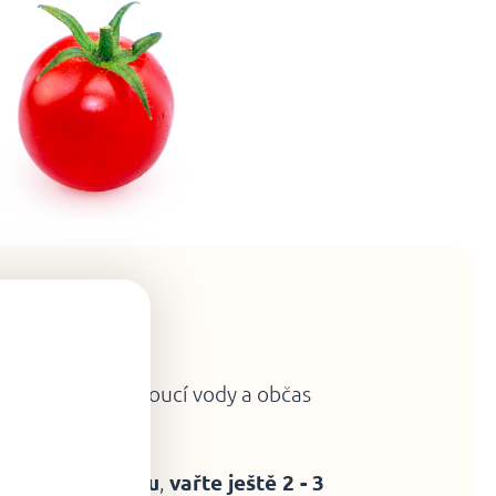
avu
mírně osolené vroucí vody a občas
lavou na hladinu
,
vařte ještě 2 - 3