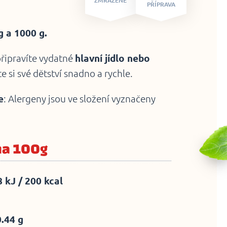
ZMRAZENÉ
PŘÍPRAVA
 a 1000 g.
připravíte vydatné
hlavní jídlo nebo
e si své dětství snadno a rychle.
e
: Alergeny jsou ve složení vyznačeny
na 100g
 kJ / 200 kcal
0.44 g