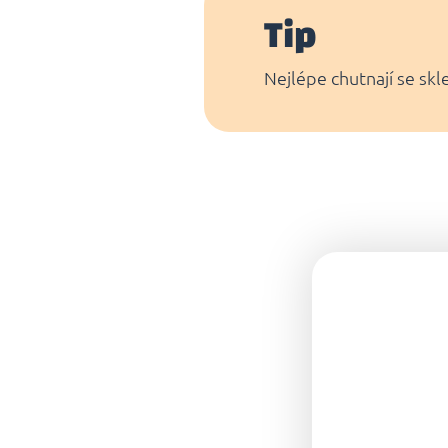
Tip
Nejlépe chutnají se skl