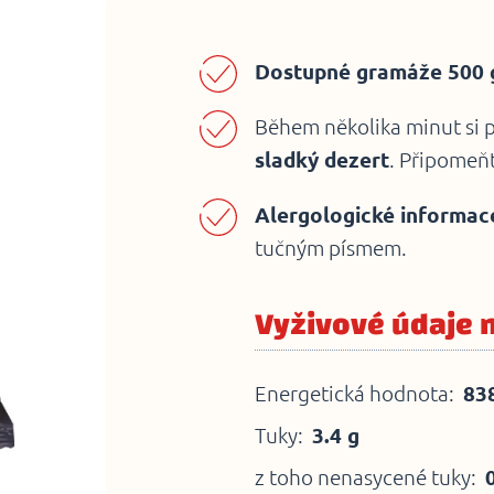
Dostupné gramáže 500 g
Během několika minut si 
sladký dezert
. Připomeňt
Alergologické informac
tučným písmem.
Vyživové údaje 
Energetická hodnota:
838
Tuky:
3.4 g
z toho nenasycené tuky: