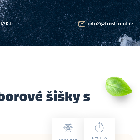
TAKT
info2@frostfood.cz
orové šišky s
RYCHLÁ