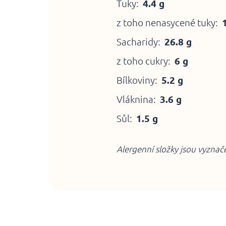
Tuky:
4.4 g
z toho nenasycené tuky:
Sacharidy:
26.8 g
z toho cukry:
6 g
Bílkoviny:
5.2 g
Vláknina:
3.6 g
Sůl:
1.5 g
Alergenní složky jsou vyzna