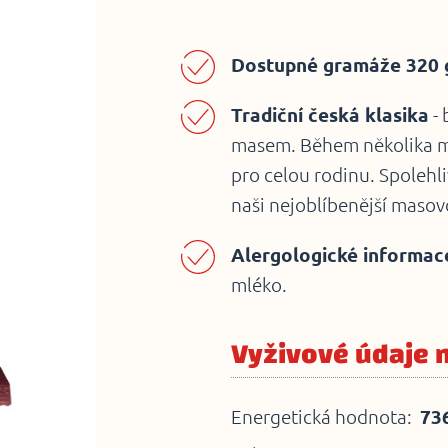
Dostupné gramáže 320 g
Tradiční česká klasika
- 
masem. Během několika min
pro celou rodinu. Spolehliv
naši nejoblíbenější masov
Alergologické informac
mléko.
Vyživové údaje 
Energetická hodnota:
736