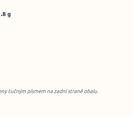
1.8 g
čeny tučným písmem na zadní straně obalu.