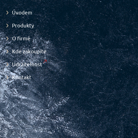
Úvodem
Produkty
O firmě
Kde zakoupíte
Udržitelnost
Kontakt