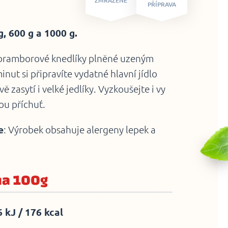
ZMRAZENÉ
PŘÍPRAVA
, 600 g a 1000 g.
bramborové knedlíky plněné uzeným
ut si připravíte vydatné hlavní jídlo
ě zasytí i velké jedlíky. Vyzkoušejte i vy
ou příchuť.
e
: Výrobek obsahuje alergeny lepek a
na 100g
 kJ / 176 kcal