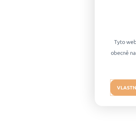
Tyto webo
obecně na
VLASTN