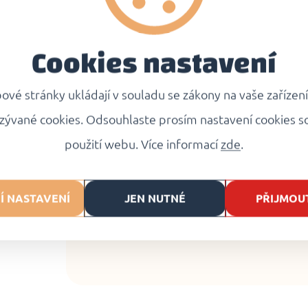
Zmrazené knedlíky vložte 
Cookies nastavení
promíchejte.
Jakmile všechny knedlíky 
vé stránky ukládají v souladu se zákony na vaše zařízen
minut
za
mírného varu
.
zývané cookies. Odsouhlaste prosím nastavení cookies s
Uvařené knedlíky opatrně
použití webu. Více informací
zde
.
před servírováním alespo
Doporučujeme
posypat 
Í NASTAVENÍ
JEN NUTNÉ
PŘIJMOU
zelím nebo špenátem.