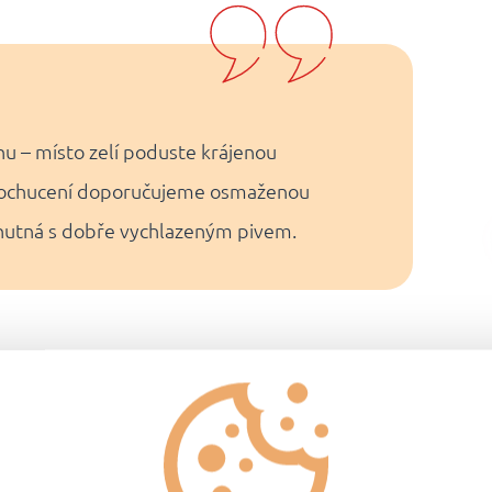
hu – místo zelí poduste krájenou
 dochucení doporučujeme osmaženou
chutná s dobře vychlazeným pivem.
Návod na přípr