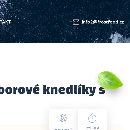
TAKT
info2@frostfood.cz
orové knedlíky s
RYCHLÁ