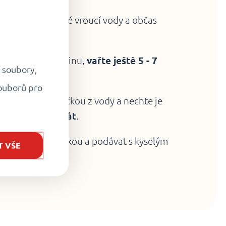
do mírně osolené vroucí vody a občas
vyplavou na hladinu,
vařte ještě 5 - 7
í soubory,
ouborů pro
 vyjměte naběračkou z vody a nechte je
ň
1 minutu odstát
.
osmaženou cibulkou a podávat s kyselým
T VŠE