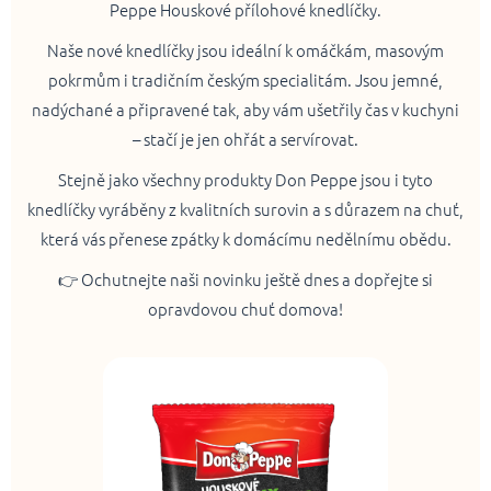
Peppe Houskové přílohové knedlíčky.
Naše nové knedlíčky jsou ideální k omáčkám, masovým
pokrmům i tradičním českým specialitám. Jsou jemné,
nadýchané a připravené tak, aby vám ušetřily čas v kuchyni
– stačí je jen ohřát a servírovat.
Stejně jako všechny produkty Don Peppe jsou i tyto
knedlíčky vyráběny z kvalitních surovin a s důrazem na chuť,
která vás přenese zpátky k domácímu nedělnímu obědu.
👉 Ochutnejte naši novinku ještě dnes a dopřejte si
opravdovou chuť domova!