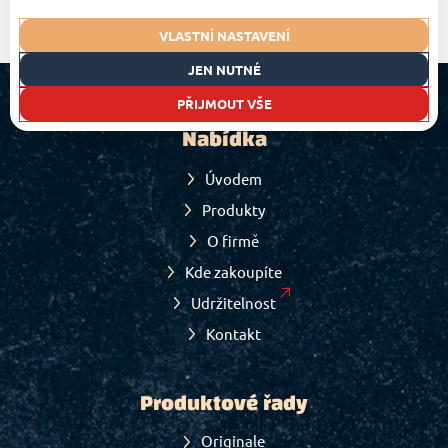
VLASTNÍ NASTAVENÍ
JEN NUTNÉ
PŘIJMOUT VŠE
Nabídka
Úvodem
Produkty
O firmě
Kde zakoupíte
Udržitelnost
Kontakt
Produktové řady
Originale