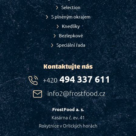
Selection
S plněným okrajem
Knedlíky
Bezlepkové
Speciální řada
Kontaktujte nás
494 337 611
+420
info2@frostfood.cz
FrostFood a. s.
Kasárna č. ev. 41
Rokytnice v Orlických horách